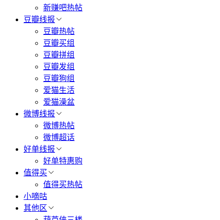
新赚吧热帖
豆瓣线报
豆瓣热帖
豆瓣买组
豆瓣拼组
豆瓣发组
豆瓣狗组
爱猫生活
爱猫澡盆
微博线报
微博热帖
微博超话
好单线报
好单特惠购
值得买
值得买热帖
小嘀咕
其他区
葫芦侠三楼