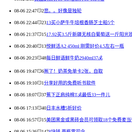
08-06 22:47
2
悲。。好像是独轮
08-06 22:44
23
13买小萨牛牛培根香肠芝士船5个
08-06 21:37
15
17.92买3.5斤新疆无核白葡萄送一斤阳光
08-06 20:40
13
悦鲜活A2 450ml 刚需好价4.5左右一瓶
08-06 20:23
48
每日鲜语鲜牛奶2940ml37💰
08-06 19:47
6
🈚️了！奶茶免单卡2张，自取
08-06 19:10
1
分享好用的免费听书软件
08-06 18:07
37
蕉下正肩纯棉T💰最低33一件儿
08-06 17:13
40
日丰水槽5折好价
08-06 16:57
15
美团黑金或黑砖会员可领取18个免费麦当
08-06 15:36
147
8块钱 两瓶雷司令