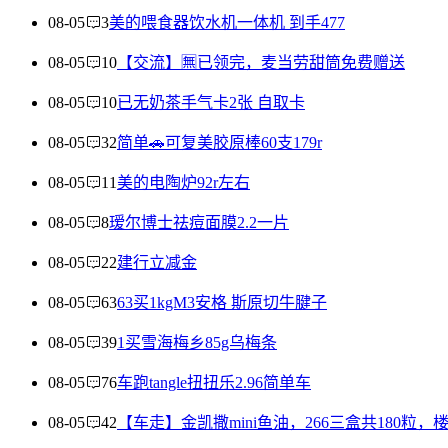
08-05
3
美的喂食器饮水机一体机 到手477
08-05
10
【交流】🈚已领完，麦当劳甜筒免费赠送
08-05
10
已无奶茶手气卡2张 自取卡
08-05
32
简单🚗可复美胶原棒60支179r
08-05
11
美的电陶炉92r左右
08-05
8
瑷尔博士祛痘面膜2.2一片
08-05
22
建行立减金
08-05
63
63买1kgM3安格 斯原切牛腱子
08-05
39
1买雪海梅乡85g乌梅条
08-05
76
车跑tangle扭扭乐2.96简单车
08-05
42
【车走】金凯撒mini鱼油，266三盒共180粒