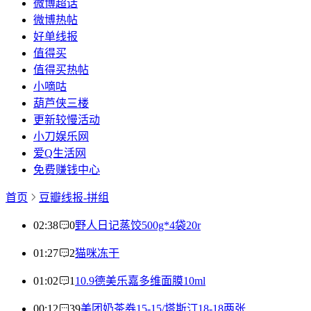
微博超话
微博热帖
好单线报
值得买
值得买热帖
小嘀咕
葫芦侠三楼
更新较慢活动
小刀娱乐网
爱Q生活网
免费赚钱中心
首页
豆瓣线报-拼组
02:38
0
野人日记蒸饺500g*4袋20r
01:27
2
猫咪冻干
01:02
1
10.9德美乐嘉多维面膜10ml
00:12
39
美团奶茶券15-15/塔斯汀18-18两张