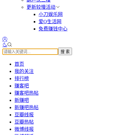
更新较慢活动
小刀娱乐网
爱Q生活网
免费赚钱中心
搜 索
首页
我的关注
排行榜
赚客吧
赚客吧热帖
新赚吧
新赚吧热帖
豆瓣线报
豆瓣热帖
微博线报