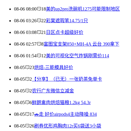
08-06 08:00
18
美的up2pro洗碗机1275可能限制地区
08-06 03:26
22
彩棠遮瑕笔14.75/1只
08-06 03:08
21
日区点卡超级好价
08-06 02:57
8
富图宝支架850+MH-4A 云台 390拿下
08-06 01:54
12
美的可视化空气炸锅刚需价114
08-05
23
烘焙-三能模具好价
08-05
2
【分享】（已无）一张奶茶免单卡
08-05
2
农行广东微信立减金
08-05
6
鲜朗禽肉烘焙猫粮1.2kg 54.3r
08-05
17
🚗走 好价airpods4主动降噪 834
08-05
26
刷券优形鸡胸肉12r买6袋送3小袋