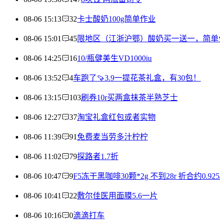
08-06 15:13
32
卡士酸奶100g简单作业
08-06 15:01
45
限地区（江浙沪鄂）酸奶买一送一，简单作业
08-06 14:25
16
10/瓶健美生VD1000iu
08-06 13:52
4
车跑了🍠3.9一提花茶礼盒，有30包！
08-06 13:15
103
刷券10r买两盒抹茶半熟芝士
08-06 12:27
37
淘宝礼盒红包或者实物
08-06 11:39
91
免费麦当劳多汁柠柠
08-06 11:02
79
探路者1.7折
08-06 10:47
9
F5冻干黑咖啡30颗*2g 不到28r 折合约0.925
08-06 10:41
22
敷尔佳医用面膜5.6一片
08-06 10:16
0
滴滴打车